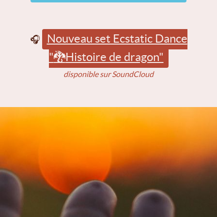
Nouveau set Ecstatic Dance
🎧
"
🐉
Histoire de dragon"
disponible sur SoundCloud